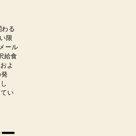
関わる
い限
メール
沢給食
、およ
の発
とし
せてい
シー