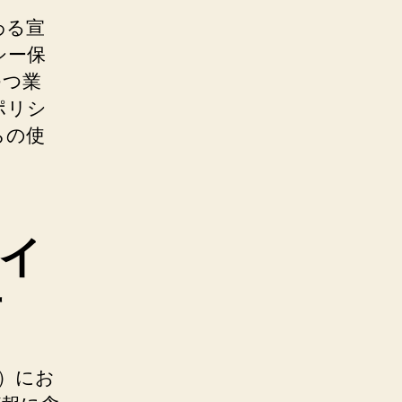
わる宣
シー保
つつ業
ポリシ
らの使
イ
方
）にお