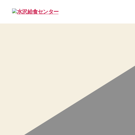
水
沢
給
食
セ
ン
タ
ー