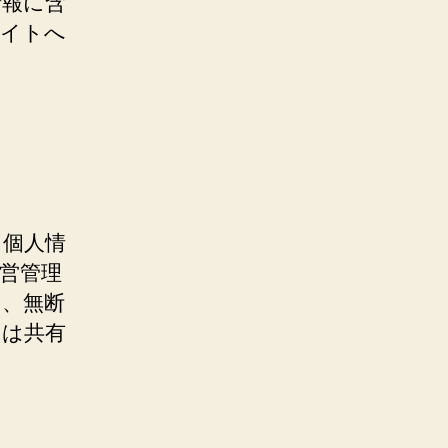
情報に含
サイトへ
る個人情
営管理
く、無断
たは共有