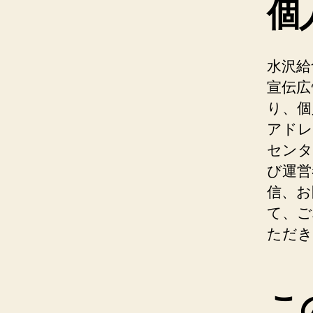
個
水沢給
宣伝広
り、個
アドレ
センタ
び運営
信、お
て、ご
ただき
こ