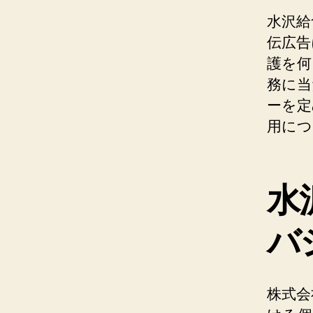
水沢給
伝広告
護を何
務に当
ーを定
用につ
水
バ
株式会