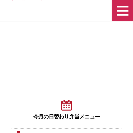
水
沢
給
食
セ
ン
タ
ー
今月の日替わり弁当メニュー